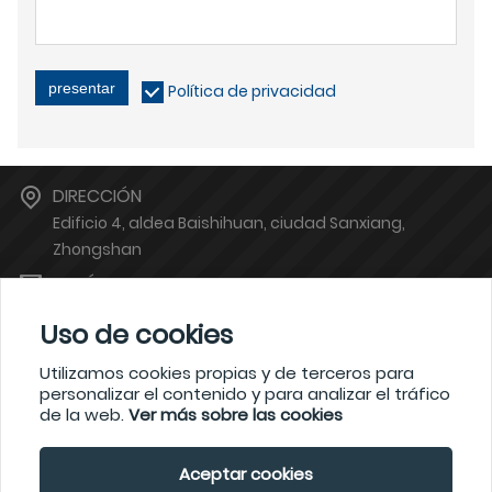
presentar
Política de privacidad
DIRECCIÓN
Edificio 4, aldea Baishihuan, ciudad Sanxiang,
Zhongshan
BUZÓN
zsgoodya@126.com
Uso de cookies
TELÉFONO
13380620684
Utilizamos cookies propias y de terceros para
personalizar el contenido y para analizar el tráfico
de la web.
Ver más sobre las cookies
?2021 waimaoniu.net
Aceptar cookies