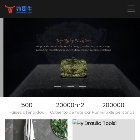
pancarta12
LEER MáS
500
20000m2
200000
Países atendidos
Cubierto de fábrica
Número de personas