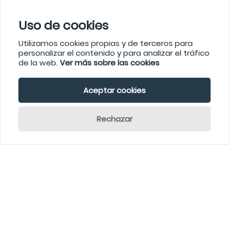
Uso de cookies
Utilizamos cookies propias y de terceros para
personalizar el contenido y para analizar el tráfico
de la web.
Ver más sobre las cookies
Aceptar cookies
Rechazar
Inicio
Chatearahora!
Búsqueda
Enviarconsultaahora!
ENVIAR CONSULTA AHORA!
CONSIGUE UNA COTIZACIóN