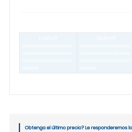
fsdfsdf
fsdfsdf
dsadasdasdsadsadsa
dsadasdasdsadsadsa
dsadsadsadasdsadas
dsadsadsadasdsadas
dasdsadsadsadsadsa
dasdsadsadsadsadsa
dsadas
dsadas
Obtenga el último precio? Le responderemos lo 