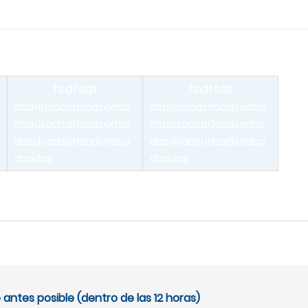
fsdfsdf
fsdfsdf
dsadasdasdsadsadsa
dsadasdasdsadsadsa
dsadsadsadasdsadas
dsadsadsadasdsadas
dasdsadsadsadsadsa
dasdsadsadsadsadsa
dsadas
dsadas
antes posible (dentro de las 12 horas)