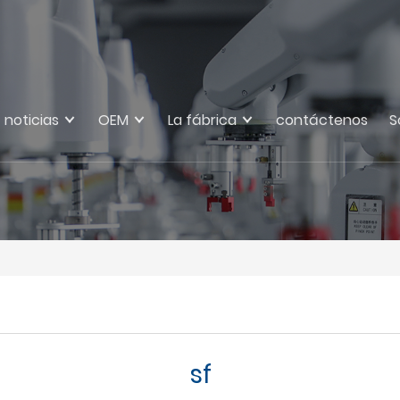
noticias
OEM
La fábrica
contáctenos
S
sf