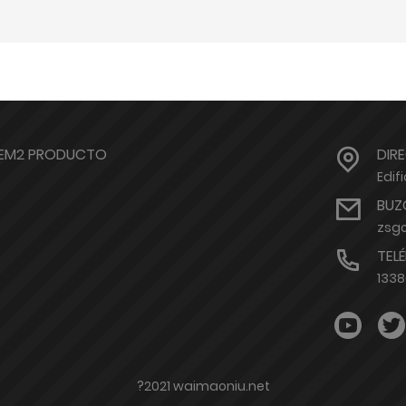
TEM2 PRODUCTO
DIR
Edif
BUZ
zsg
TEL
133
?2021 waimaoniu.net