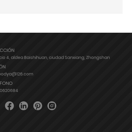
ECCIÓN
icio 4, aldea Baishihuan, ciudad Sanxiang, Zhongshan
ÓN
oodya@126.com
ÉFONO
80620684