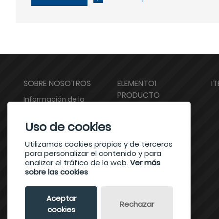
SOBRE NOSOTROS
ELEMENTO1
I
PRODUCTO
Información de la
compa?ía
test1
Uso de cookies
visualización de las
test2
fábricas
Utilizamos cookies propias y de terceros
para personalizar el contenido y para
certificaciones
analizar el tráfico de la web.
Ver más
sobre las cookies
Aceptar
Rechazar
cookies