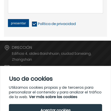
presentar
Política de privacidad
DIRECCIÓN
Edificio 4, aldea Baishihuan, ciudad Sanxiang,
Zhongshan
BUZÓN
zsgoodya@126.com
Uso de cookies
TELÉFONO
13380620684
Utilizamos cookies propias y de terceros para
personalizar el contenido y para analizar el tráfico
de la web.
Ver más sobre las cookies
?2021 waimaoniu.net
Aceptar cookies