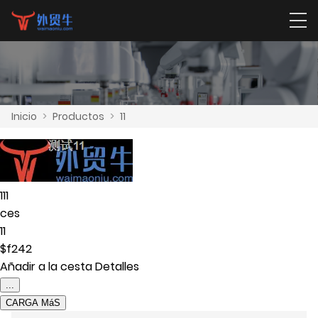
Inicio
>
Productos
>
11
111
ces
11
$f242
Añadir a la cesta
Detalles
...
CARGA MáS