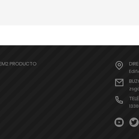
TEM2 PRODUCTO
DIR
Edif
BUZ
zsg
TEL
133