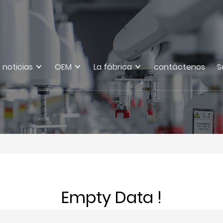
noticias
OEM
La fábrica
contáctenos
S
Empty Data !