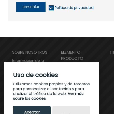
presentar
Política de privacidad
SOBRE NOSOTROS
ELEMENTO1
I
PRODUCTO
Información de la
compa?ía
test1
Uso de cookies
visualización de las
test2
fábricas
Utilizamos cookies propias y de terceros
para personalizar el contenido y para
certificaciones
analizar el tráfico de la web.
Ver más
sobre las cookies
Aceptar