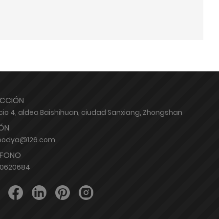
ECCIÓN
icio 4, aldea Baishihuan, ciudad Sanxiang, Zhongshan
ÓN
oodya@126.com
ÉFONO
80620684