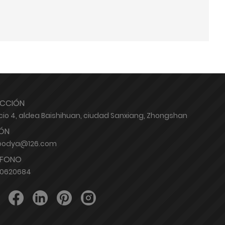
ECCIÓN
icio 4, aldea Baishihuan, ciudad Sanxiang, Zhongshan
ÓN
oodya@126.com
ÉFONO
80620684