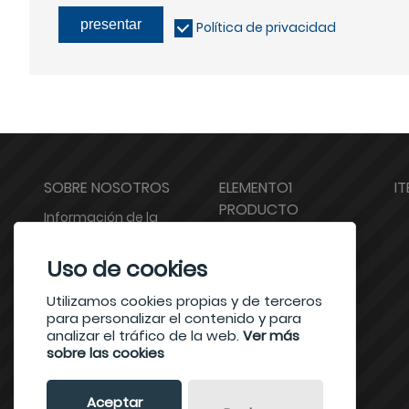
presentar
Política de privacidad
SOBRE NOSOTROS
ELEMENTO1
I
PRODUCTO
Información de la
compa?ía
test1
Uso de cookies
visualización de las
test2
fábricas
Utilizamos cookies propias y de terceros
para personalizar el contenido y para
certificaciones
analizar el tráfico de la web.
Ver más
sobre las cookies
Aceptar