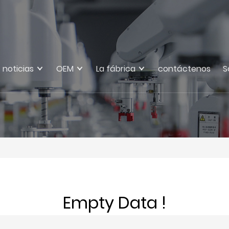
noticias
OEM
La fábrica
contáctenos
S
Empty Data !