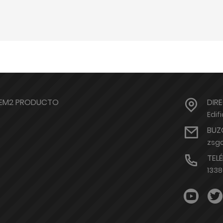
TEM2 PRODUCTO
DIR
Edif
BUZ
zsg
TEL
133